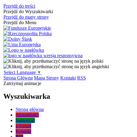
Przejdź do treści
Przejdź do Wyszukiwarki
Przejdź do mapy strony
Przejdź do Menu
Select Language
▼
Strona Główna
Mapa Strony
Kontakt
RSS
Zatrzymaj animacje
Wyszukiwarka
Strona główna
Aktualności
Samorząd
e-Urząd
Kontakt
BIP