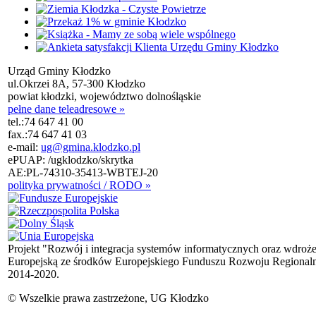
Urząd Gminy Kłodzko
ul.Okrzei 8A, 57-300 Kłodzko
powiat kłodzki, województwo dolnośląskie
pełne dane teleadresowe »
tel.:
74 647 41 00
fax.:
74 647 41 03
e-mail:
ug@gmina.klodzko.pl
ePUAP: /ugklodzko/skrytka
AE:PL-74310-35413-WBTEJ-20
polityka prywatności / RODO »
Projekt "Rozwój i integracja systemów informatycznych oraz wdroż
Europejską ze środków Europejskiego Funduszu Rozwoju Regional
2014-2020.
© Wszelkie prawa zastrzeżone, UG Kłodzko