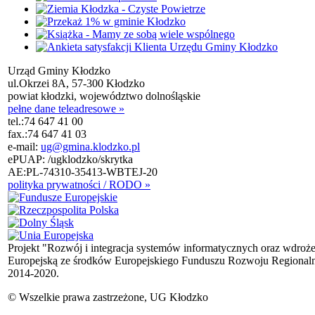
Urząd Gminy Kłodzko
ul.Okrzei 8A, 57-300 Kłodzko
powiat kłodzki, województwo dolnośląskie
pełne dane teleadresowe »
tel.:
74 647 41 00
fax.:
74 647 41 03
e-mail:
ug@gmina.klodzko.pl
ePUAP: /ugklodzko/skrytka
AE:PL-74310-35413-WBTEJ-20
polityka prywatności / RODO »
Projekt "Rozwój i integracja systemów informatycznych oraz wdroż
Europejską ze środków Europejskiego Funduszu Rozwoju Regional
2014-2020.
© Wszelkie prawa zastrzeżone, UG Kłodzko