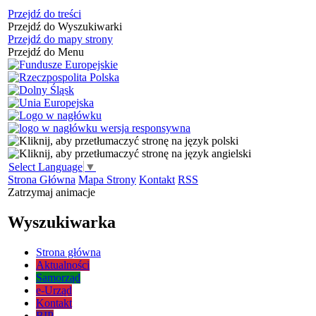
Przejdź do treści
Przejdź do Wyszukiwarki
Przejdź do mapy strony
Przejdź do Menu
Select Language
▼
Strona Główna
Mapa Strony
Kontakt
RSS
Zatrzymaj animacje
Wyszukiwarka
Strona główna
Aktualności
Samorząd
e-Urząd
Kontakt
BIP