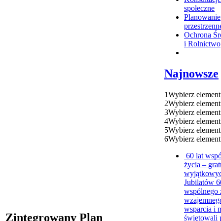
społeczne
Planowanie
przestrzenn
Ochrona Śr
i Rolnictwo
Najnowsze
1
Wybierz element
2
Wybierz element
3
Wybierz element
4
Wybierz element
5
Wybierz element
6
Wybierz element
60 lat wsp
życia – grat
wyjątkowy
Jubilatów
6
wspólnego 
wzajemneg
wsparcia i 
Zintegrowany Plan
świętowali