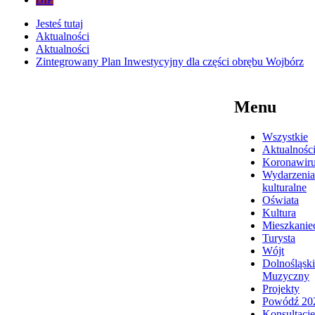
Jesteś tutaj
Aktualności
Aktualności
Zintegrowany Plan Inwestycyjny dla części obrębu Wojbórz
Menu
Wszystkie
Aktualnośc
Koronawir
Wydarzenia
kulturalne
Oświata
Kultura
Mieszkanie
Turysta
Wójt
Dolnośląski
Muzyczny
Projekty
Powódź 20
Konsultacje