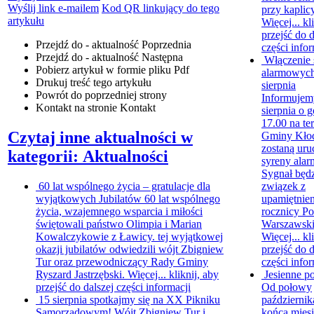
Wyślij link e-mailem
Kod QR linkujący do tego
przy kaplicy
artykułu
Więcej...
kl
przejść do d
Przejdź do - aktualność
Poprzednia
części infor
Przejdź do - aktualność
Następna
Włączenie 
Pobierz artykuł w formie pliku
Pdf
alarmowych
Drukuj
treść tego artykułu
sierpnia
Powrót
do poprzedniej strony
Informujemy
Kontakt
na stronie Kontakt
sierpnia o g
17.00 na te
Czytaj inne aktualności w
Gminy Kło
zostaną ur
kategorii: Aktualności
syreny ala
Sygnał będ
60 lat wspólnego życia – gratulacje dla
związek z
wyjątkowych Jubilatów
60 lat wspólnego
upamiętnie
życia, wzajemnego wsparcia i miłości
rocznicy P
świętowali państwo Olimpia i Marian
Warszawski
Kowalczykowie z Ławicy. tej wyjątkowej
Więcej...
kl
okazji jubilatów odwiedzili wójt Zbigniew
przejść do d
Tur oraz przewodniczący Rady Gminy
części infor
Ryszard Jastrzębski. Więcej...
kliknij, aby
Jesienne p
przejść do dalszej części informacji
Od połowy
15 sierpnia spotkajmy się na XX Pikniku
październik
Samorządowym!
Wójt Zbigniew Tur i
końca miesi