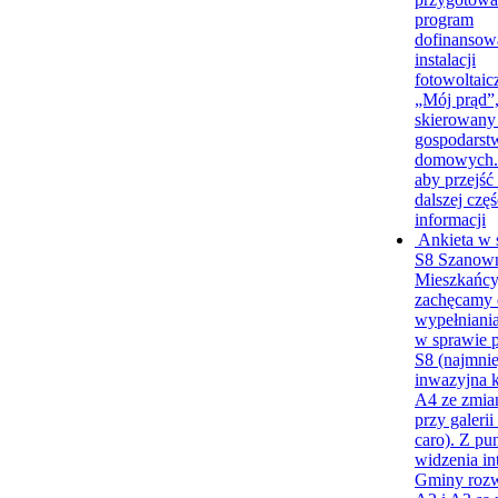
program
dofinansow
instalacji
fotowoltaic
„Mój prąd”
skierowany
gospodarst
domowych
aby przejść
dalszej częś
informacji
Ankieta w 
S8
Szanow
Mieszkańcy
zachęcamy 
wypełniania
w sprawie 
S8 (najmnie
inwazyjna 
A4 ze zmia
przy galerii
caro). Z pu
widzenia in
Gminy rozw