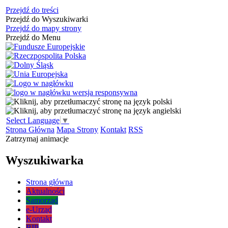
Przejdź do treści
Przejdź do Wyszukiwarki
Przejdź do mapy strony
Przejdź do Menu
Select Language
▼
Strona Główna
Mapa Strony
Kontakt
RSS
Zatrzymaj animacje
Wyszukiwarka
Strona główna
Aktualności
Samorząd
e-Urząd
Kontakt
BIP