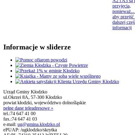
A2 i A3 są 
przyjęcia,
ponieważ..
aby przejść
dalszej częś
informacji
Informacje w sliderze
Urząd Gminy Kłodzko
ul.Okrzei 8A, 57-300 Kłodzko
powiat kłodzki, województwo dolnośląskie
pełne dane teleadresowe »
tel.:
74 647 41 00
fax.:
74 647 41 03
e-mail:
ug@gmina.klodzko.pl
ePUAP: /ugklodzko/skrytka