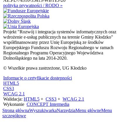
AE:PL-74310-35413-WBTEJ-20
polityka prywatności / RODO »
Projekt "Rozwój i integracja systemów informatycznych oraz
wdrożenie e-usług publicznych na terenie Gminy Kłodzko"
współfinansowany przez Unię Europejską ze środków
Europejskiego Funduszu Rozwoju Regionalnego w ramach
Regionalnego Programu Operacyjnego Województwa
Dolnośląskiego na lata 2014-2020.
© Wszelkie prawa zastrzeżone, UG Kłodzko
Informacje o certyfikacie dostępności
HTML5
CSS3
WCAG 2.1
Walidacja:
HTML5
+
CSS3
+
WCAG 2.1
Wykonanie
CONCEPT
Intermedia
Strona główna
Wyszukiwarka
Narzędzia
Menu główne
Menu
szczegółowe