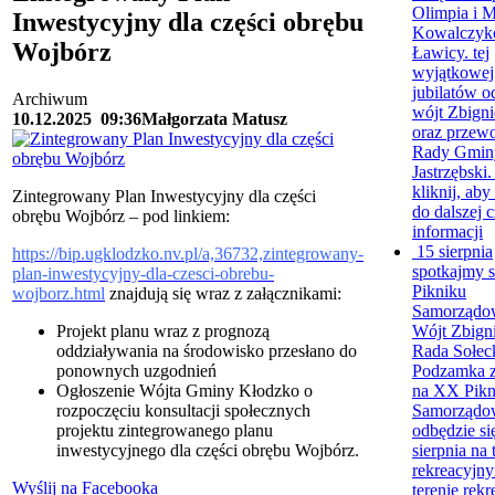
Olimpia i M
Inwestycyjny dla części obrębu
Kowalczyk
Wojbórz
Ławicy. tej
wyjątkowej
jubilatów o
Archiwum
wójt Zbign
10.12.2025
09:36
Małgorzata Matusz
oraz przew
Rady Gmin
Jastrzębski.
kliknij, aby
Zintegrowany Plan Inwestycyjny dla części
do dalszej c
obrębu Wojbórz – pod linkiem:
informacji
15 sierpnia
https://bip.ugklodzko.nv.pl/a,36732,zintegrowany-
spotkajmy 
plan-inwestycyjny-dla-czesci-obrebu-
Pikniku
wojborz.html
znajdują się wraz z załącznikami:
Samorządo
Wójt Zbign
Projekt planu wraz z prognozą
Rada Sołec
oddziaływania na środowisko przesłano do
Podzamka z
ponownych uzgodnień
na XX Pikn
Ogłoszenie Wójta Gminy Kłodzko o
Samorządow
rozpoczęciu konsultacji społecznych
odbędzie si
projektu zintegrowanego planu
sierpnia na 
inwestycyjnego dla części obrębu Wojbórz.
rekreacyjn
Wyślij na Facebooka
terenie rek