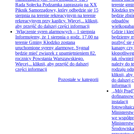
Rada Sołecka Podzamka zapraszają na XX
terenie gmi
Piknik Samorządowy, który odbędzie się 15
Kłodzko tr
sierpnia na terenie rekreacyjnym na terenie
będzie zbió
rekreacyjnym przy kaplicy. Więcej...
kliknij,
odpadów
aby przejść do dalszej części informacji
wielkogaba
Włączenie syren alarmowych – 1 sierpnia
Gdzie i kie
Informujemy, że 1 sierpnia o godz. 17.00 na
będziemy m
terenie Gminy Kłodzko zostaną
pozbyć się s
uruchomione syreny alarmowe. Sygnał
kanapy czy
będzie mieć związek z upamiętnieniem 82.
kłopotliweg
rocznicy Powstania Warszawskiego.
jak również
Więcej...
kliknij, aby przejść do dalszej
należy do t
części informacji
rodzaju odp
kliknij, aby
Pozostałe w kategorii
do dalszej c
informacji
„Mój Prąd”
dofinansow
instalacji
fotowoltaic
Ministerstw
we współpr
Ministerst
Środowiska
przygotowa