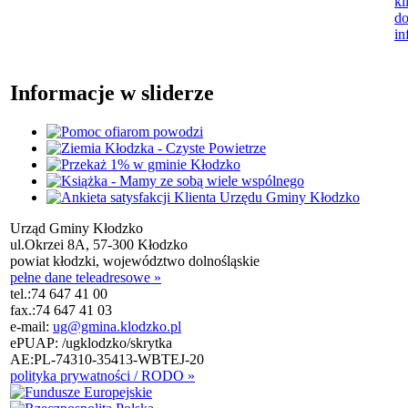
kl
do
in
Informacje w sliderze
Urząd Gminy Kłodzko
ul.Okrzei 8A, 57-300 Kłodzko
powiat kłodzki, województwo dolnośląskie
pełne dane teleadresowe »
tel.:
74 647 41 00
fax.:
74 647 41 03
e-mail:
ug@gmina.klodzko.pl
ePUAP: /ugklodzko/skrytka
AE:PL-74310-35413-WBTEJ-20
polityka prywatności / RODO »