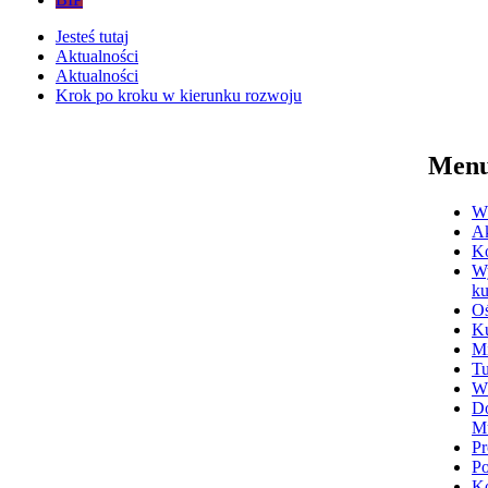
Jesteś tutaj
Aktualności
Aktualności
Krok po kroku w kierunku rozwoju
Men
Ws
Ak
K
Wy
ku
Oś
Ku
Mi
Tu
W
Do
M
Pr
P
Ko