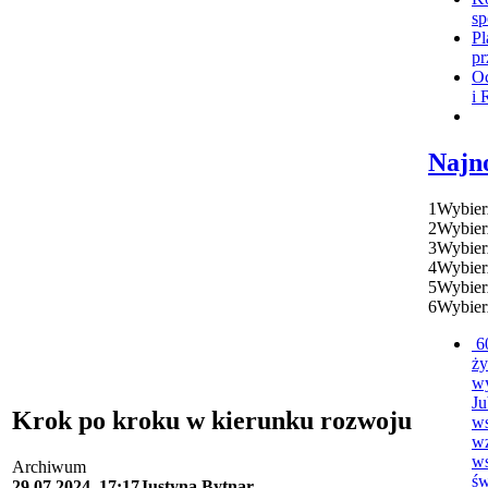
sp
Pl
pr
Oc
i 
Najn
1
Wybier
2
Wybier
3
Wybier
4
Wybier
5
Wybier
6
Wybier
6
ży
w
Ju
Krok po kroku w kierunku rozwoju
ws
w
ws
Archiwum
św
29.07.2024
17:17
Justyna Bytnar