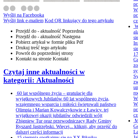
pr
Wi
Wyślij na Facebooka
pr
Wyślij link e-mailem
Kod QR linkujący do tego artykułu
cz
W
Przejdź do - aktualność
Poprzednia
al
Przejdź do - aktualność
Następna
si
Pobierz artykuł w formie pliku
Pdf
In
Drukuj
treść tego artykułu
si
Powrót
do poprzedniej strony
17
Kontakt
na stronie Kontakt
G
zo
Czytaj inne aktualności w
sy
Sy
kategorii: Aktualności
zw
up
ro
60 lat wspólnego życia – gratulacje dla
Wa
wyjątkowych Jubilatów
60 lat wspólnego życia,
Wi
wzajemnego wsparcia i miłości świętowali państwo
pr
Olimpia i Marian Kowalczykowie z Ławicy. tej
cz
wyjątkowej okazji jubilatów odwiedzili wójt
M
Zbigniew Tur oraz przewodniczący Rady Gminy
Go
Ryszard Jastrzębski. Więcej...
kliknij, aby przejść do
L
dalszej części informacji
Ja
15 sierpnia spotkajmy się na XX Pikniku