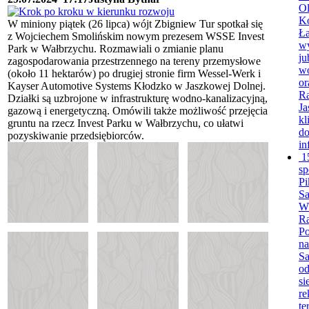
Ol
K
W miniony piątek (26 lipca) wójt Zbigniew Tur spotkał się
Ła
z Wojciechem Smolińskim nowym prezesem WSSE Invest
wy
Park w Wałbrzychu. Rozmawiali o zmianie planu
ju
zagospodarowania przestrzennego na tereny przemysłowe
wó
(około 11 hektarów) po drugiej stronie firm Wessel-Werk i
or
Kayser Automotive Systems Kłodzko w Jaszkowej Dolnej.
R
Działki są uzbrojone w infrastrukturę wodno-kanalizacyjną,
Ja
gazową i energetyczną. Omówili także możliwość przejęcia
kl
gruntu na rzecz Invest Parku w Wałbrzychu, co ułatwi
do
pozyskiwanie przedsiębiorców.
in
1
sp
Pi
S
Wó
Ra
Po
na
Sa
od
si
re
te