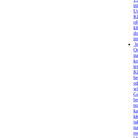
in
U
Kł
of
kl
do
in
J
O
pa
ko
te
Kł
bę
o
wi
Gd
bę
po
ka
kł
ja
na
ro