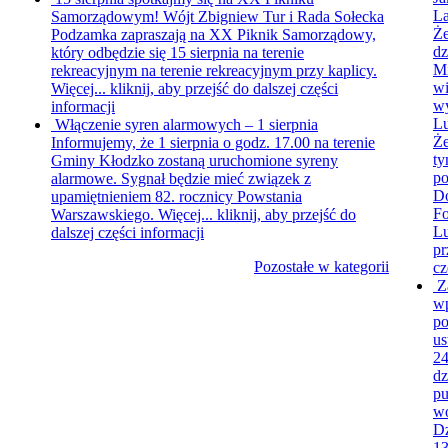
L
Samorządowym!
Wójt Zbigniew Tur i Rada Sołecka
Że
Podzamka zapraszają na XX Piknik Samorządowy,
dz
który odbędzie się 15 sierpnia na terenie
Mi
rekreacyjnym na terenie rekreacyjnym przy kaplicy.
wi
Więcej...
kliknij, aby przejść do dalszej części
wy
informacji
L
Włączenie syren alarmowych – 1 sierpnia
Że
Informujemy, że 1 sierpnia o godz. 17.00 na terenie
ty
Gminy Kłodzko zostaną uruchomione syreny
po
alarmowe. Sygnał będzie mieć związek z
Do
upamiętnieniem 82. rocznicy Powstania
Fo
Warszawskiego. Więcej...
kliknij, aby przejść do
L
dalszej części informacji
pr
Pozostałe w kategorii
cz
Z
wp
po
us
24
dz
pu
wo
Dz
13