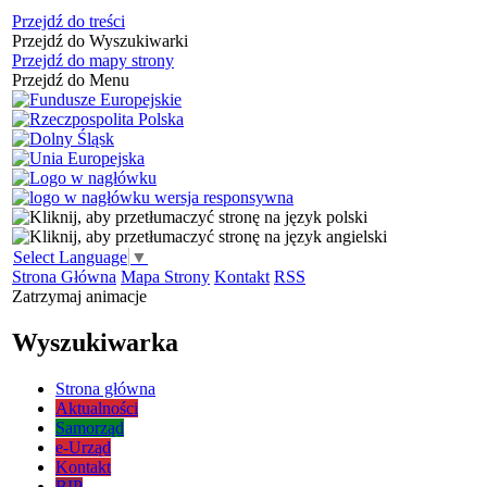
Przejdź do treści
Przejdź do Wyszukiwarki
Przejdź do mapy strony
Przejdź do Menu
Select Language
▼
Strona Główna
Mapa Strony
Kontakt
RSS
Zatrzymaj animacje
Wyszukiwarka
Strona główna
Aktualności
Samorząd
e-Urząd
Kontakt
BIP