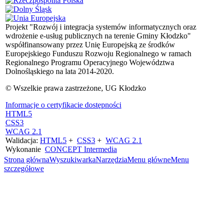
Projekt "Rozwój i integracja systemów informatycznych oraz
wdrożenie e-usług publicznych na terenie Gminy Kłodzko"
współfinansowany przez Unię Europejską ze środków
Europejskiego Funduszu Rozwoju Regionalnego w ramach
Regionalnego Programu Operacyjnego Województwa
Dolnośląskiego na lata 2014-2020.
© Wszelkie prawa zastrzeżone, UG Kłodzko
Informacje o certyfikacie dostępności
HTML5
CSS3
WCAG 2.1
Walidacja:
HTML5
+
CSS3
+
WCAG 2.1
Wykonanie
CONCEPT
Intermedia
Strona główna
Wyszukiwarka
Narzędzia
Menu główne
Menu
szczegółowe